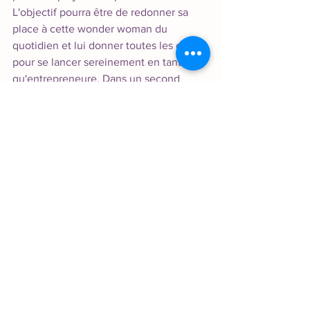
L'objectif pourra être de redonner sa 
place à cette wonder woman du 
quotidien et lui donner toutes les clés 
pour se lancer sereinement en tant 
qu'entrepreneure. Dans un second 
temps, le travail du coach pourra aussi 
consister à accompagner 
l'entrepreneure, une fois son projet 
lancé, pour l'aider à affronter les doutes, 
les questionnements, les désillusions, 
les échecs qui peuvent aussi jalonner 
son chemin.
L'optimisme est donc de rigueur 
puisqu'à force de faire des petits pas, 
un jour enfin, l'heure de la parité 
sonnera !