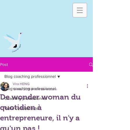
Post
Blog coaching professionnel
Vira HENG
Blog coaching professionnel
19 mai 2019
4 min de lecture
De wonder woman du
Coaching professionnel
quotidien à
Votre communauté
entrepreneure, il n'y a
qu'un pas !