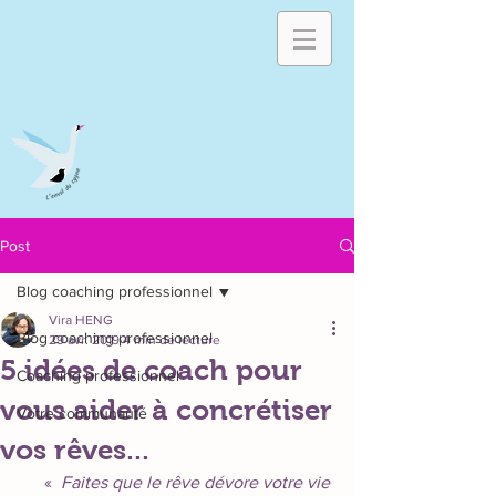
Post
Blog coaching professionnel
Vira HENG
Blog coaching professionnel
29 avr. 2019
4 min de lecture
5 idées de coach pour
Coaching professionnel
vous aider à concrétiser
Votre communauté
vos rêves...
« 
 Faites que le rêve dévore votre vie 