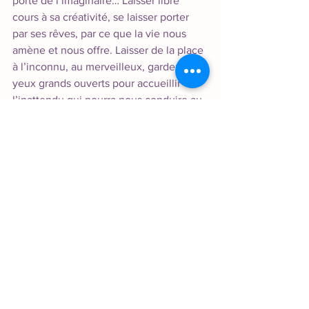
porte de l’imaginaire… Laisser libre 
cours à sa créativité, se laisser porter 
par ses rêves, par ce que la vie nous 
amène et nous offre. Laisser de la place 
à l’inconnu, au merveilleux, garder les 
yeux grands ouverts pour accueillir 
l’inattendu qui pourra nous conduire au-
delà de nos rêves les plus fous.
Et si vous trouvez que des freins 
persistent encore dans la quête de vos 
rêves, accrochez-vous solidement : les 
rêves qui nous sont chers ne s'envolent 
pas si facilement... 
Vous voguez malgré tout sur des eaux 
trop agitées qui vous empêchent de 
garder le cap ? Un coach pourrait peut-
être vous aider à retrouver votre rythme 
de croisière et à naviguer plus 