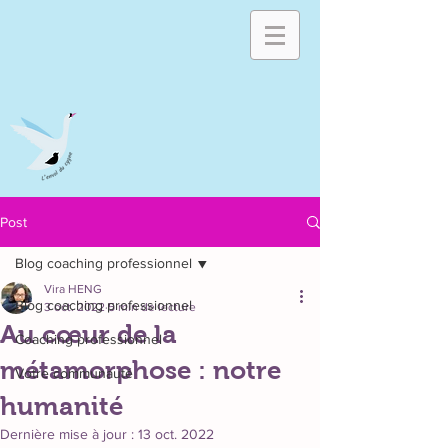
Post
Blog coaching professionnel
Vira HENG
Blog coaching professionnel
3 oct. 2022
5 min de lecture
Au cœur de la
Coaching professionnel
métamorphose : notre
Votre communauté
humanité
Dernière mise à jour :
13 oct. 2022