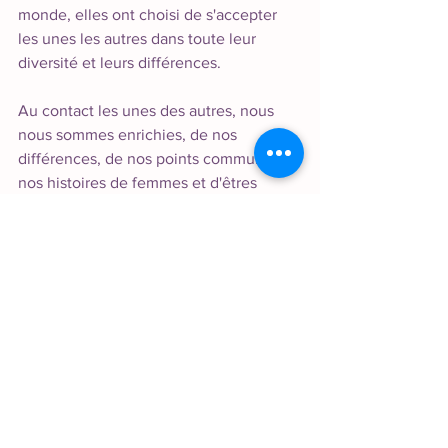
monde, elles ont choisi de s'accepter 
les unes les autres dans toute leur 
diversité et leurs différences.
Au contact les unes des autres, nous 
nous sommes enrichies, de nos 
différences, de nos points communs, de 
nos histoires de femmes et d'êtres 
humains. 
Nous reconnecter à notre humanité
Cette expérience a réveillé notre 
humanité dans sa profondeur. Nous 
avons pu nous voir réellement et nous 
accepter avec une bienveillance 
mutuelle et sincère.
Chacune a pu trouver sa juste place et 
se sentir pleinement intégrée dans ce 
groupe.