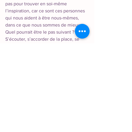
pas pour trouver en soi-même 
l’inspiration, car ce sont ces personnes 
qui nous aident à être nous-mêmes, 
dans ce que nous sommes de mieux. 
Quel pourrait être le pas suivant ? 
S’écouter, s’accorder de la place, se 
donner une chance de s’exprimer, 
s’autoriser à dire, à ressentir, 
s’imprégner de ce qu’il y a de meilleur 
dans le monde… 
Et si vous partiez vous aussi en quête 
de ce qui vous inspire, de ce qui vous 
conduira à vous accomplir et à révéler 
la meilleure version de vous-même ?