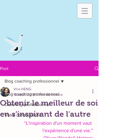
Post
Blog coaching professionnel
Vira HENG
Blog coaching professionnel
15 sept. 2019
3 min de lecture
Obtenir le meilleur de soi
Coaching professionnel
en s’inspirant de l'autre
Votre communauté
“L'inspiration d'un moment vaut 
l'expérience d'une vie.”
Oliver Wendell Holmes