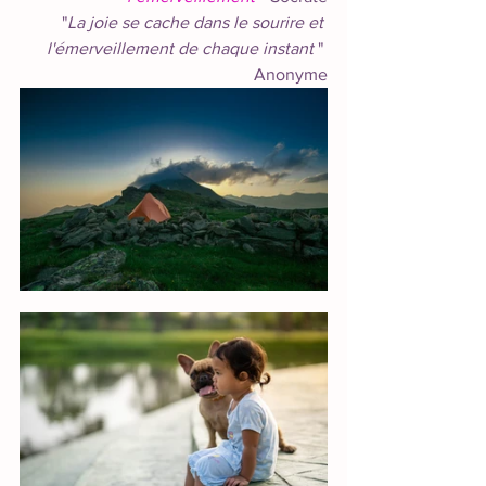
"
La joie se cache dans le sourire et 
l'émerveillement de chaque instant 
" 
Anonyme