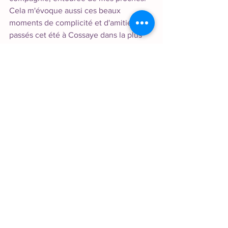
Cela m'évoque aussi ces beaux 
moments de complicité et d'amitié 
passés cet été à Cossaye dans la plus 
jolie "maison de poupée" qu'il m'ait été 
donné de voir, et à Marseille où je 
souhaitais aller depuis si longtemps 
pour découvrir les calanques de Marcel 
Pagnol, et à tous les moments 
d'exception que je partage avec les 
personnes qui me sont chères, le temps 
d'un appel, d'un café, d'un déjeuner ou 
d'une soirée... 
Ouvrir grand les yeux et s'émerveiller
Et si vivre pleinement consistait à se 
reconnecter avec son âme d’enfant, à 
s’émerveiller, à rire, à profiter, à 
savourer chaque instant intensément, à 