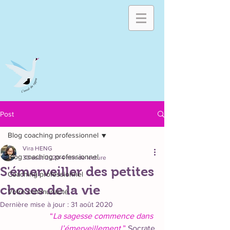
Post
Blog coaching professionnel
Vira HENG
Blog coaching professionnel
30 août 2020
4 min de lecture
S'émerveiller des petites
Coaching professionnel
choses de la vie
Votre communauté
Dernière mise à jour :
31 août 2020
“
La sagesse commence dans 
l’émerveilleme
nt 
”
 Socrate